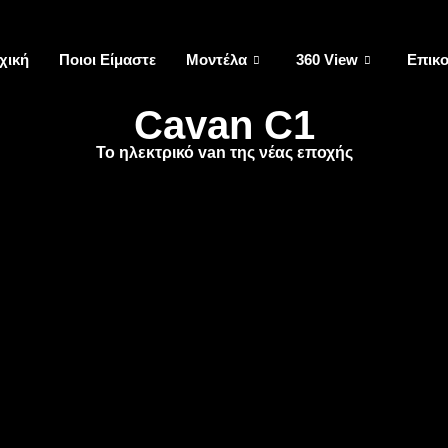
χική
Ποιοι Είμαστε
Μοντέλα
360 View
Επικο
Cavan C1
Το ηλεκτρικό van της νέας εποχής