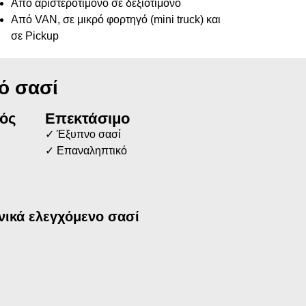
Από αριστεροτίμονο σε δεξιοτίμονο
Από VAN, σε μικρό φορτηγό (mini truck) και
σε Pickup
ό σασί
ός
Επεκτάσιμο
✓ Έξυπνο σασί
✓ Επαναληπτικό
νικά ελεγχόμενο σασί