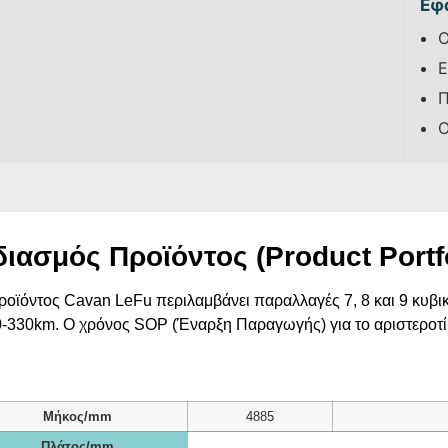
Εφ
Ο
Ε
Π
Ο
διασμός Προϊόντος (Product Portfo
ροϊόντος Cavan LeFu περιλαμβάνει παραλλαγές 7, 8 και 9 κυβ
-330km. Ο χρόνος SOP (Έναρξη Παραγωγής) για το αριστεροτίμο
Μήκος/mm
4885
Πλάτος/mm